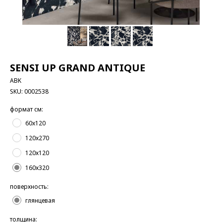
SENSI UP GRAND ANTIQUE
ABK
SKU:
0002538
формат см:
60x120
120x270
120х120
160х320
поверхность:
глянцевая
толщина: