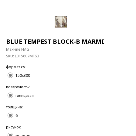
BLUE TEMPEST BLOCK-B MARMI
MaxFine FMG
SKU:
L315607MF6B
формат см:
150x300
поверхность:
глянцевая
толщина:
6
рисунок:
мрамор