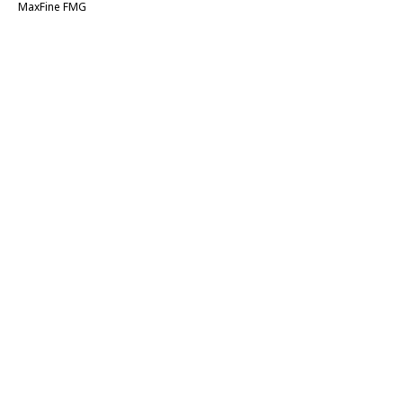
MaxFine FMG
Купить