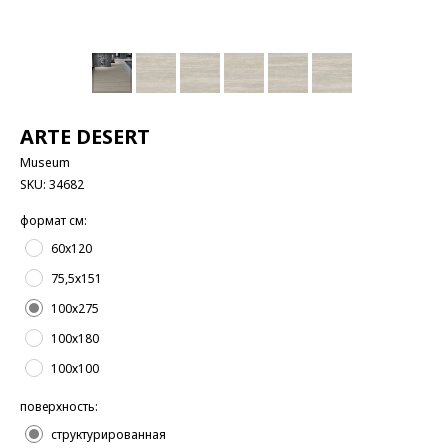
ARTE DESERT
Museum
SKU:
34682
формат см:
60x120
75,5х151
100х275
100х180
100х100
поверхность:
структурированная